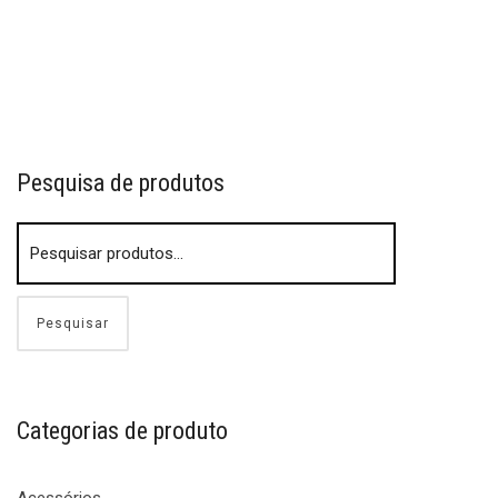
Deck para Stand up Paddle California Republic Amarelo
Acessórios
deck
R$
299,00
Pesquisa de produtos
Pesquisar
Categorias de produto