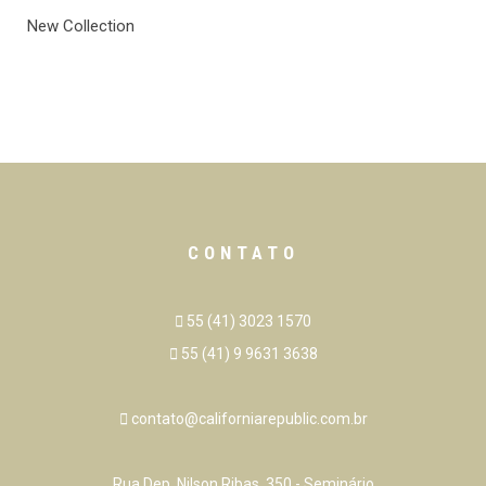
New Collection
CONTATO
55 (41) 3023 1570
55 (41) 9 9631 3638
contato@californiarepublic.com.br
Rua Dep. Nilson Ribas, 350 - Seminário