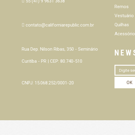
55 (41) 9 9631 3638
Remos
Vestuário
Quilhas
contato@californiarepublic.com.br
Acessório
Rua Dep. Nilson Ribas, 350 - Seminário
NEW
Curitíba - PR | CEP: 80.740-510
CNPJ: 15.068.252/0001-20