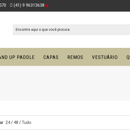
570
(41) 9 96313638
Search
AND UP PADDLE
CAPAS
REMOS
VESTUÁRIO
Q
for:
zar
24
/
48
/
Tudo