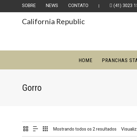
SOBRE
NEWS
CONTATO
(41) 3023 1
|
California Republic
HOME
PRANCHAS ST
Gorro
Visuali
Mostrando todos os 2 resultados