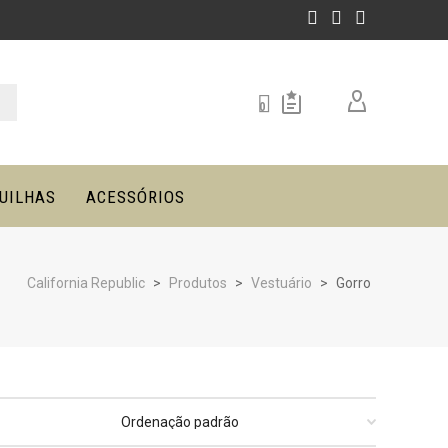
0
UILHAS
ACESSÓRIOS
California Republic
>
Produtos
>
Vestuário
>
Gorro