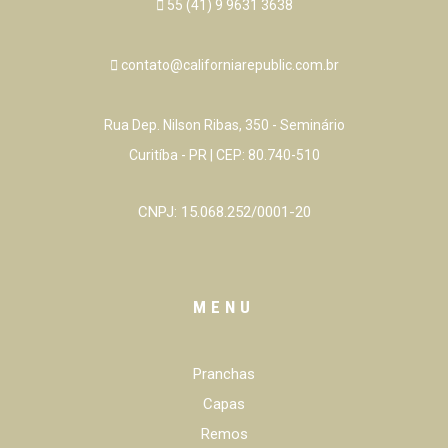
55 (41) 9 9631 3638
contato@californiarepublic.com.br
Rua Dep. Nilson Ribas, 350 - Seminário
Curitíba - PR | CEP: 80.740-510
CNPJ: 15.068.252/0001-20
MENU
Pranchas
Capas
Remos